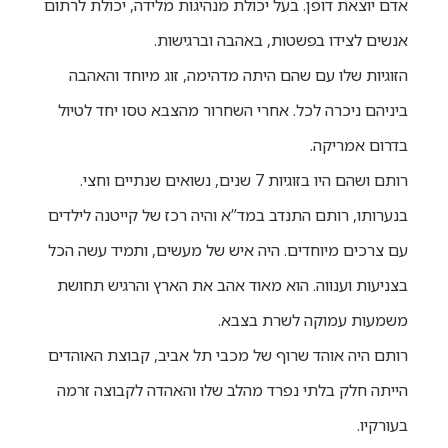
אדם יוצאת דופן. בעל יכולת מנהיגות מלידה, יכולת לרתום
אנשים לצידו בפשטות, באהבה וברגישות.
הזוגיות שלו עם שהם היתה מדהימה, זוג מיוחד והאהבה
ביניהם ניכרה לכל. אחרי השחרור מהצבא טסו יחד לטיול
בדרום אמריקה.
רותם ושהם היו בזוגיות 7 שנים, נשואים שנתיים וחצי.
בנערותו, רותם התנדב במד”א והיה רכז של קייטנה לילדים
עם צרכים מיוחדים. היה איש של מעשים, ותמיד עשה הכל
בצניעות וענווה. הוא מאוד אהב את הארץ והרגיש תחושת
משמעות עמוקה לשרת בצבא.
רותם היה אוהד שרוף של מכבי תל אביב, קבוצת האוהדים
הייתה חלק בלתי נפרד מהלב שלו והאהדה לקבוצה זרמה
בעורקיו.