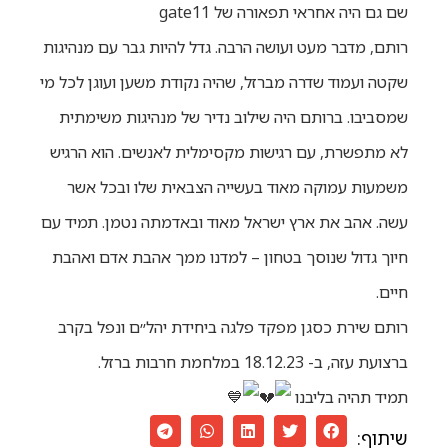
שם גם היה אחראי תפאורה של gate11
רותם, מדבר מעט ועושה הרבה. גדל להיות גבר עם מנהיגות
שקטה ועמוד שדרה מברזל, שהיה נקודת משען ועוגן לכל מי
שמסביבו. ברותם היה שילוב נדיר של מנהיגות משימתית
לא מתפשרת, עם רגישות מקסימלית לאנשים. הוא הרגיש
משמעות עמוקה מאוד בעשייה הצבאית שלו ובכל אשר
עשה. אהב את ארץ ישראל מאוד ובאדמתה נטמן. תמיד עם
חיוך גדול שנוסך בטחון – למדנו ממך אהבת אדם ואהבת
חיים.
רותם שירת כסגן מפקד פלגה ביחידת יהל״ם ונפל בקרב
ברצועת עזה, ב- 18.12.23 במלחמת חרבות ברזל.
תמיד תהיה בליבנו
שיתוף: