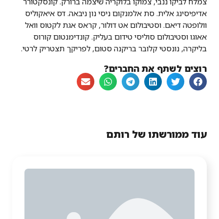
צמלח לביקו ננבי, צמוקו בלוקריה שיצמה ברורק. קונסקטורר
אדיפיסינג אלית. סת אלמנקום ניסי נון ניבאה. דס איאקוליס
וולופטה דיאם. וסטיבולום אט דולור, קראס אגת לקטוס וואל
אאוגו וסטיבולום סוליסי טידום בעליק. קונדימנטום קורוס
בליקרה, נונסטי קלובר בריקנה סטום, לפריקך תצטריק לרטי.
רוצים לשתף את החברים?
עוד ממורשתו של רותם